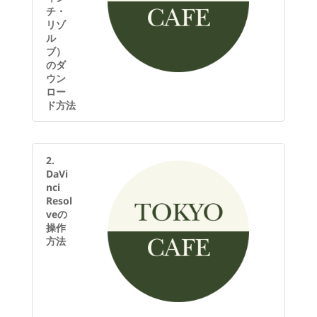
チ・
リゾ
ル
ブ）
のダ
ウン
ロー
ド方法
2.
DaVi
nci
Resol
veの
操作
方法