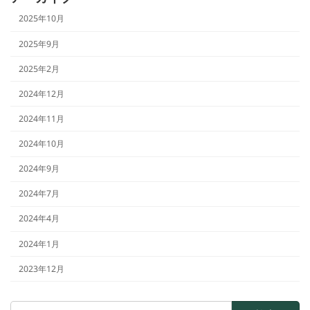
2025年10月
2025年9月
2025年2月
2024年12月
2024年11月
2024年10月
2024年9月
2024年7月
2024年4月
2024年1月
2023年12月
検