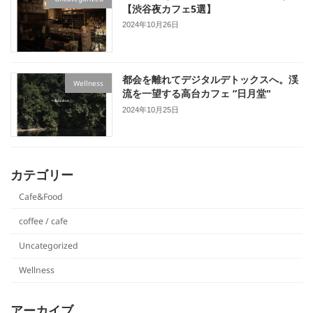
【渋谷夜カフェ5選】
2024年10月26日
都会を離れてデジタルデトックスへ。渓
Wellness
流を一望する高台カフェ ”日月堂"
2024年10月25日
カテゴリー
Cafe&Food
coffee / cafe
Uncategorized
Wellness
アーカイブ