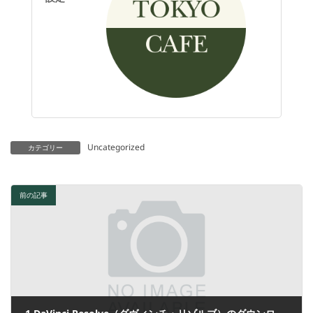
Uncategorized
カテゴリー
前の記事