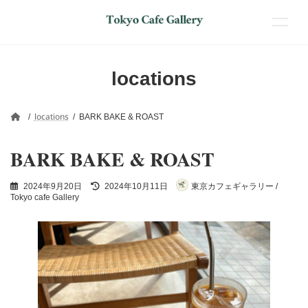
コ
ナ
ン
ビ
locations
テ
ゲ
ン
ー
ツ
シ
locations
BARK BAKE & ROAST
へ
ョ
ス
ン
BARK BAKE & ROAST
キ
に
ッ
移
プ
動
最
2024年9月20日
2024年10月11日
東京カフェギャラリー /
終
Tokyo cafe Gallery
更
新
日
時
: