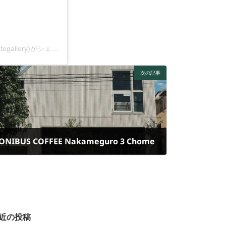
東京カフェギャラリー 🇯🇵 | ビストロ・レストラン(@tokyocafegallery)がシェアした投稿
次の記事
ONIBUS COFFEE Nakameguro 3 Chome
2024年9月20日
近の投稿