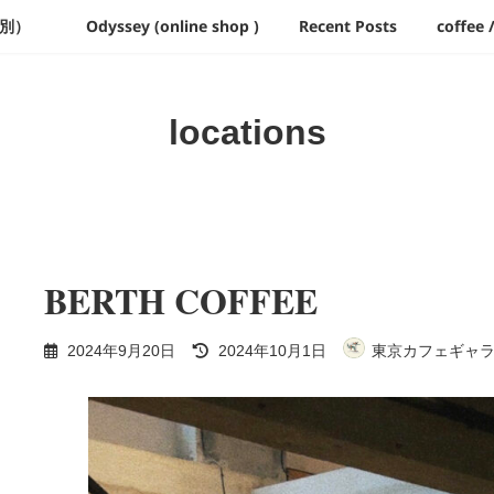
ア別）
Odyssey (online shop )
Recent Posts
coffee 
locations
BERTH COFFEE
最
2024年9月20日
2024年10月1日
東京カフェギャラリー /
終
更
新
日
時
: