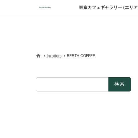
東京カフェギャラリー (エリ
コ
ナ
ン
ビ
テ
ゲ
ン
ー
ツ
シ
locations
BERTH COFFEE
へ
ョ
ス
ン
キ
に
検
ッ
移
索:
プ
動