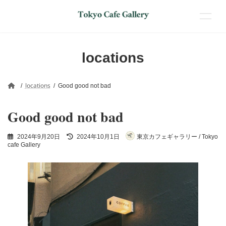
コ
ナ
ン
ビ
locations
テ
ゲ
ン
ー
ツ
シ
locations
Good good not bad
へ
ョ
ス
ン
Good good not bad
キ
に
ッ
移
プ
動
最
2024年9月20日
2024年10月1日
東京カフェギャラリー / Tokyo
終
cafe Gallery
更
新
日
時
: