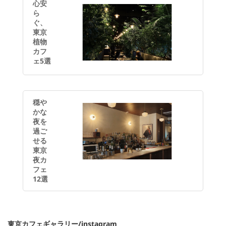
心安
ら
ぐ、
東京
植物
カフ
ェ5選
穏や
かな
夜を
過ご
せる
東京
夜カ
フェ
12選
東京カフェギャラリー/instagram