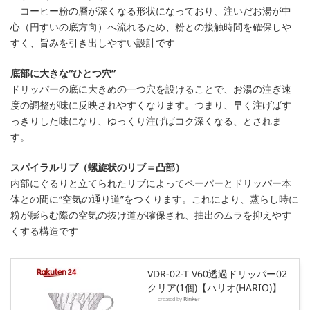
コーヒー粉の層が深くなる形状になっており、注いだお湯が中
心（円すいの底方向）へ流れるため、粉との接触時間を確保しや
すく、旨みを引き出しやすい設計です
底部に大きな“ひとつ穴”
ドリッパーの底に大きめの一つ穴を設けることで、お湯の注ぎ速
度の調整が味に反映されやすくなります。つまり、早く注げばす
っきりした味になり、ゆっくり注げばコク深くなる、とされま
す。
スパイラルリブ（螺旋状のリブ＝凸部）
内部にぐるりと立てられたリブによってペーパーとドリッパー本
体との間に“空気の通り道”をつくります。これにより、蒸らし時に
粉が膨らむ際の空気の抜け道が確保され、抽出のムラを抑えやす
くする構造です
VDR-02-T V60透過ドリッパー02
クリア(1個)【ハリオ(HARIO)】
Rinker
created by