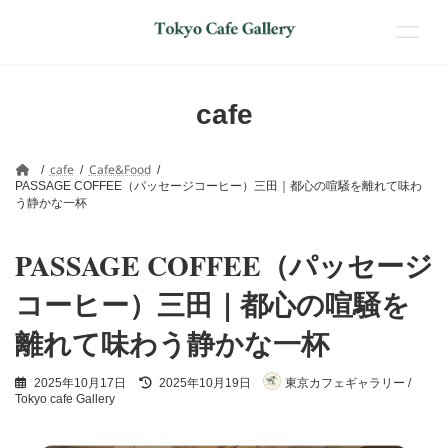
コ
ナ
ン
ビ
cafe
テ
ゲ
ン
ー
ツ
シ
cafe
Cafe&Food
へ
ョ
PASSAGE COFFEE（パッセージコーヒー）三田｜都心の喧騒を離れて味わ
ス
ン
う静かな一杯
キ
に
ッ
移
PASSAGE COFFEE（パッセージ
プ
動
コーヒー）三田｜都心の喧騒を
離れて味わう静かな一杯
最
2025年10月17日
2025年10月19日
東京カフェギャラリー /
終
Tokyo cafe Gallery
更
新
日