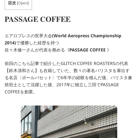
目次
[
Open
]
PASSAGE COFFEE
エアロプレスの世界大会
(World Aeropress Championship
2014)
で優勝した経歴を持つ
佐々木修一さんが代表を務める
〈PASSAGE COFFEE 〉
前回のこちら記事で紹介したGLITCH COFFEE ROASTERSの代表
【鈴木清和さん】も在籍していた、数々の著名バリスタを輩出す
る名店〈ポールバセット〉で6年半の経験を積んだ後、バリスタ兼
焙煎士として活躍した後、2017年に独立し三田でPASSAGE
COFFEEを創業。