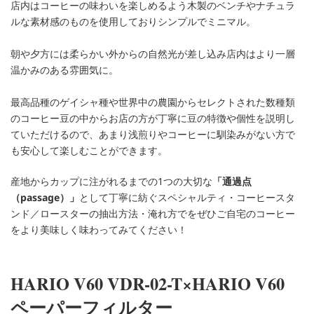
店内はコーヒーの味わいを楽しめるよう木製のベンチやナチュラ
ルな素材感のものを使用しておりシンプルでミニマル。
朝や夕方には柔らかい外からの自然光が差し込み店内はより一層
温かみのある雰囲気に。
最高品種のゲイシャ種や世界中の農園からセレクトされた数種類
のコーヒー豆の中からお店の方が丁寧に豆の特徴や個性を説明し
ていただけるので、あまり浅煎りやコーヒーに馴染みがない方で
も安心して楽しむことができます。
産地からカップに注がれるまでの1つの大切な
「通過点
（passage）」
として丁寧に紡ぐスペシャルティ・コーヒースタ
ンド／ロースターの抽出方法・淹れ方でをぜひご自宅のコーヒー
をより美味しく味わってみてください！
HARIO V60 VDR-02-T×HARIO V60
ペーパーフィルター