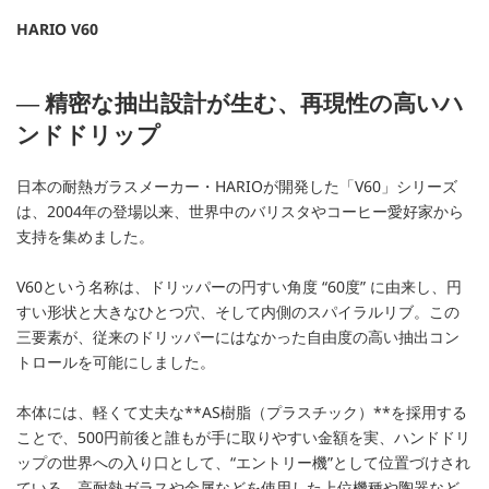
HARIO V60
― 精密な抽出設計が生む、再現性の高いハ
ンドドリップ
日本の耐熱ガラスメーカー・HARIOが開発した「V60」シリーズ
は、2004年の登場以来、世界中のバリスタやコーヒー愛好家から
支持を集めました。
V60という名称は、ドリッパーの円すい角度 “60度” に由来し、円
すい形状と大きなひとつ穴、そして内側のスパイラルリブ。この
三要素が、従来のドリッパーにはなかった自由度の高い抽出コン
トロールを可能にしました。
本体には、軽くて丈夫な**AS樹脂（プラスチック）**を採用する
ことで、500円前後と誰もが手に取りやすい金額を実、ハンドドリ
ップの世界への入り口として、“エントリー機”として位置づけされ
ている。高耐熱ガラスや金属などを使用した上位機種や陶器など