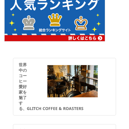
世界
中の
コー
ヒー
愛好
家を
魅了
す
る、GLITCH COFFEE & ROASTERS